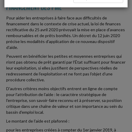
FINANCEMENT DES PME
Pour aider les entreprises à faire face aux difficultés de
financement dans le contexte de crise actuel, la loi de finances
rectificative du 25 avril 2020 prévoyait la mise en place d'avances
remboursables et de prêts bonifiés. Un décret du 12 juin 2020
précise les modalités d'application de ce nouveau dispositif
d'aide.
Peuvent en bénéficier les petites et moyennes entreprises qui
n'ont pas obtenu de prêt garanti par l'État suffisant pour financer
leur exploitation, si elles justifient de perspectives réelles de
redressement de l'exploitation et ne font pas l'objet d'une
procédure collective.
D'autres critères moins objectifs entrent en ligne de compte
pour l'attribution de l'aide : le caractère stratégique de
l'entreprise, son savoir-faire reconnu et à préserver, sa position
critique dans une chaîne de valeur et son importance au sein du
bassin d'emploi local.
Le montant de l'aide est plafonné :
pour les entreprises créées à compter du 1er janvier 2019, à