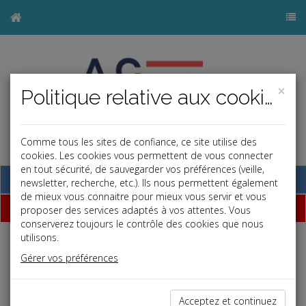
×
Politique relative aux cookies
Comme tous les sites de confiance, ce site utilise des
cookies. Les cookies vous permettent de vous connecter
en tout sécurité, de sauvegarder vos préférences (veille,
Base documentaire
newsletter, recherche, etc.). Ils nous permettent également
de mieux vous connaitre pour mieux vous servir et vous
Dépêches
proposer des services adaptés à vos attentes. Vous
conserverez toujours le contrôle des cookies que nous
utilisons.
j
a
b
Gérer vos préférences
Vie des affaires
Date: 2020-06-24
COVID-19 : NOUVEAU DISPOSITIF D'AIDE AU
Acceptez et continuez