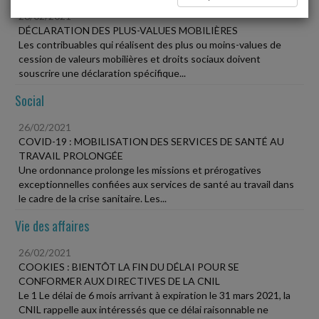
26/02/2021
DÉCLARATION DES PLUS-VALUES MOBILIÈRES
Les contribuables qui réalisent des plus ou moins-values de
cession de valeurs mobilières et droits sociaux doivent
souscrire une déclaration spécifique...
Social
26/02/2021
COVID-19 : MOBILISATION DES SERVICES DE SANTÉ AU
TRAVAIL PROLONGÉE
Une ordonnance prolonge les missions et prérogatives
exceptionnelles confiées aux services de santé au travail dans
le cadre de la crise sanitaire. Les...
Vie des affaires
26/02/2021
COOKIES : BIENTÔT LA FIN DU DÉLAI POUR SE
CONFORMER AUX DIRECTIVES DE LA CNIL
Le 1 Le délai de 6 mois arrivant à expiration le 31 mars 2021, la
CNIL rappelle aux intéressés que ce délai raisonnable ne