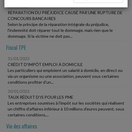
31/01/2023
RÉPARATION DU PRÉJUDICE CAUSÉ PAR UNE RUPTURE DE
CONCOURS BANCAIRES
Selon le principe de la réparation intégrale du préjudice,
l'indemnité doit réparer tout le dommage, mais rien que le
dommage. Si la victime ne doit pas...
Fiscal TPE
31/01/2023
CRÉDIT D'IMPÔT EMPLOI À DOMICILE
Les particuliers qui emploient un salarié à domicile, en direct ou
via un organisme ou une association, peuvent sous certaines
conditions profiter d'un...
30/01/2023
TAUX RÉDUIT D'IS POUR LES PME
Les entreprises soumises à l'impôt sur les sociétés qui réalisent
un chiffre d'affaires inférieur à 10 millions d'euros peuvent, sous
certaines conditions,...
Vie des affaires