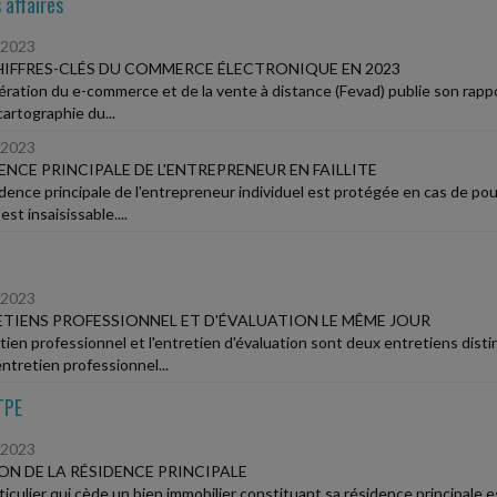
 affaires
/2023
HIFFRES-CLÉS DU COMMERCE ÉLECTRONIQUE EN 2023
ération du e-commerce et de la vente à distance (Fevad) publie son rapp
cartographie du...
/2023
ENCE PRINCIPALE DE L'ENTREPRENEUR EN FAILLITE
idence principale de l'entrepreneur individuel est protégée en cas de pour
 est insaisissable....
/2023
TIENS PROFESSIONNEL ET D'ÉVALUATION LE MÊME JOUR
etien professionnel et l'entretien d'évaluation sont deux entretiens dist
'entretien professionnel...
TPE
/2023
ON DE LA RÉSIDENCE PRINCIPALE
ticulier qui cède un bien immobilier constituant sa résidence principale e