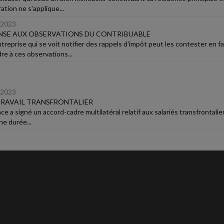
tion ne s'applique...
/2023
NSE AUX OBSERVATIONS DU CONTRIBUABLE
reprise qui se voit notifier des rappels d'impôt peut les contester en fai
re à ces observations...
/2023
RAVAIL TRANSFRONTALIER
ce a signé un accord-cadre multilatéral relatif aux salariés transfrontalier
ne durée...