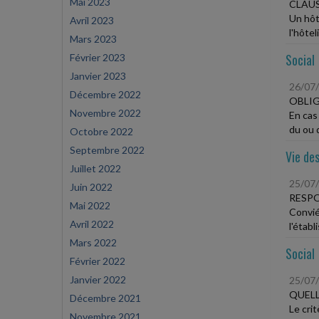
Mai 2023
CLAUS
Un hôte
Avril 2023
l'hôtel
Mars 2023
Social
Février 2023
Janvier 2023
26/07
Décembre 2022
OBLIG
Novembre 2022
En cas
du ou d
Octobre 2022
Septembre 2022
Vie des
Juillet 2022
25/07
Juin 2022
RESPO
Mai 2022
Convié
Avril 2022
l'étab
Mars 2022
Social
Février 2022
Janvier 2022
25/07
QUELL
Décembre 2021
Le crit
Novembre 2021