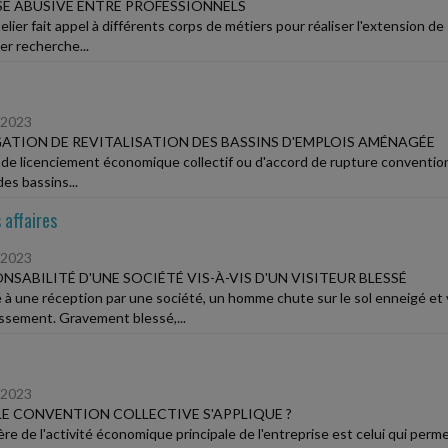
E ABUSIVE ENTRE PROFESSIONNELS
lier fait appel à différents corps de métiers pour réaliser l'extension de
ier recherche...
/2023
ATION DE REVITALISATION DES BASSINS D'EMPLOIS AMÉNAGÉE
 de licenciement économique collectif ou d'accord de rupture conventionne
es bassins...
 affaires
/2023
NSABILITÉ D'UNE SOCIÉTÉ VIS-À-VIS D'UN VISITEUR BLESSÉ
 à une réception par une société, un homme chute sur le sol enneigé et 
lissement. Gravement blessé,...
/2023
E CONVENTION COLLECTIVE S'APPLIQUE ?
ère de l'activité économique principale de l'entreprise est celui qui perm