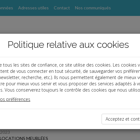
onnées
Adresses utiles
Contact
Nos communiqués
Politique relative aux cookies
ous les sites de confiance, ce site utilise des cookies. Les cookies 
tent de vous connecter en tout sécurité, de sauvegarder vos préfére
, newsletter, recherche, etc.). Ils nous permettent également de mieux 
s
tre pour mieux vous servir et vous proposer des services adaptés à v
s. Vous conserverez toujours le contrôle des cookies que nous utiliso
 des dernières dépêches
vos préférences
Acceptez et cont
TPE
/2023
T LOCATIONS MEUBLÉES