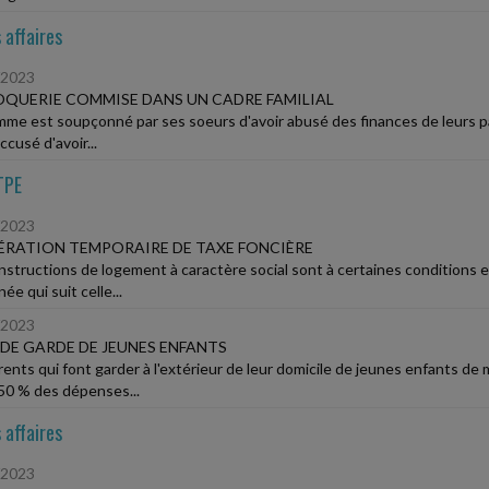
 affaires
/2023
QUERIE COMMISE DANS UN CADRE FAMILIAL
me est soupçonné par ses soeurs d'avoir abusé des finances de leurs paren
accusé d'avoir...
TPE
/2023
RATION TEMPORAIRE DE TAXE FONCIÈRE
nstructions de logement à caractère social sont à certaines conditions 
née qui suit celle...
/2023
 DE GARDE DE JEUNES ENFANTS
rents qui font garder à l'extérieur de leur domicile de jeunes enfants de
 50 % des dépenses...
 affaires
/2023