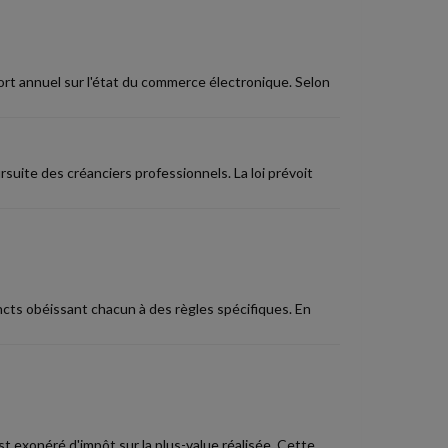
ort annuel sur l'état du commerce électronique. Selon
suite des créanciers professionnels. La loi prévoit
incts obéissant chacun à des règles spécifiques. En
st exonéré d'impôt sur la plus-value réalisée. Cette