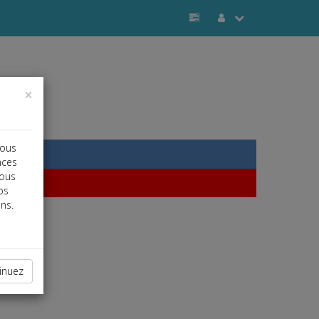
×
vous
nces
vous
os
ns.
inuez