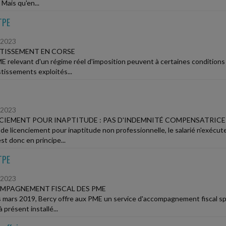
 Mais qu'en...
TPE
/2023
TISSEMENT EN CORSE
E relevant d'un régime réel d'imposition peuvent à certaines conditions 
stissements exploités...
/2023
CIEMENT POUR INAPTITUDE : PAS D'INDEMNITÉ COMPENSATRICE
 de licenciement pour inaptitude non professionnelle, le salarié n'exéc
est donc en principe...
TPE
/2023
MPAGNEMENT FISCAL DES PME
 mars 2019, Bercy offre aux PME un service d'accompagnement fiscal spéci
 présent installé...