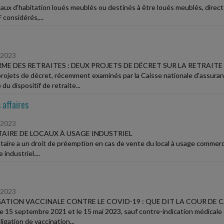
caux d'habitation loués meublés ou destinés à être loués meublés, directe
F considérés,...
/2023
ME DES RETRAITES : DEUX PROJETS DE DÉCRET SUR LA RETRAIT
rojets de décret, récemment examinés par la Caisse nationale d'assuranc
du dispositif de retraite...
 affaires
/2023
AIRE DE LOCAUX À USAGE INDUSTRIEL
ataire a un droit de préemption en cas de vente du local à usage commercia
 industriel....
/2023
ATION VACCINALE CONTRE LE COVID-19 : QUE DIT LA COUR DE 
le 15 septembre 2021 et le 15 mai 2023, sauf contre-indication médicale 
igation de vaccination...