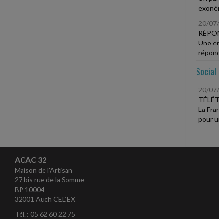
exonéra
20/07
RÉPO
Une ent
répond
Social
20/07
TÉLÉT
La Fran
pour u
ACAC 32
Maison de l'Artisan
27 bis rue de la Somme
BP 10004
32001 Auch CEDEX
Tél. : 05 62 60 22 75