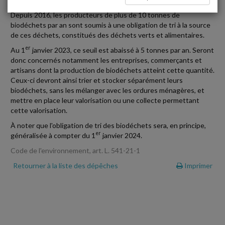
Depuis 2016, les producteurs de plus de 10 tonnes de
biodéchets par an sont soumis à une obligation de tri à la source
de ces déchets, constitués des déchets verts et alimentaires.
er
Au 1
janvier 2023, ce seuil est abaissé à 5 tonnes par an. Seront
donc concernés notamment les entreprises, commerçants et
artisans dont la production de biodéchets atteint cette quantité.
Ceux-ci devront ainsi trier et stocker séparément leurs
biodéchets, sans les mélanger avec les ordures ménagères, et
mettre en place leur valorisation ou une collecte permettant
cette valorisation.
À noter que l'obligation de tri des biodéchets sera, en principe,
er
généralisée à compter du 1
janvier 2024.
Code de l'environnement, art. L. 541-21-1
Retourner à la liste des dépêches
Imprimer